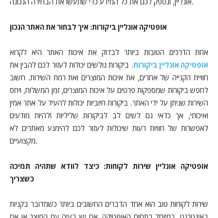
אונליין, ונספק לכם את כל המידע כדי שתעשו את הבחירה הנכונה.
אופטיקה אונליין ביקורות: איך לבחור את האתר הנכון
אחת הדרכים הטובות ביותר לבדוק את איכות האתר היא לקרוא
אופטיקה אונליין ביקורות
. ביקורות גולשים יכולות לעזור לכם להבין את
חוויית הקנייה של אחרים, את איכות המוצרים ואת רמת השירות. חשוב
לחפש ביקורות שמספקות פרטים על איכות המוצרים, זמן המשלוח, ויחס
השירות שניתן על ידי האתר. ביקורות חיוביות יכולות להעיד על אתר אמין
ואיכותי, אך כדאי גם לשים לב לביקורות שליליות ולהיות מודעים
לאפשרות של חוויות רעות שיכולות לעזור לכם להימנע מאתרים לא
מקצועיים.
אופטיקה אונליין שירות לקוחות: כיצד לוודא שתהיה תמיכה
כשצריך
שירות לקוחות טוב הוא אחד הדברים החשובים ביותר כשמדובר בקניות
באינטרנט, במיוחד בתחום האופטיקה. אם יש בעיה עם המוצר או אם